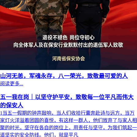
山河无恙，军魂永存，八一荣光，致敬最可爱的人
阅读更多...
五一我在岗｜以坚守护平安，致敬每一位平凡而伟大
的保安人
1当五一假期的钟声敲响，当人们收拾行囊奔赴诗与远方，当万
家灯火洋溢着团圆的喜悦，有这样一群人，他们放弃了与家人相
聚的时光，坚守在各自的岗位上，用责任与坚守，为我们筑起一
道坚实的安全防线。他们，就是平凡