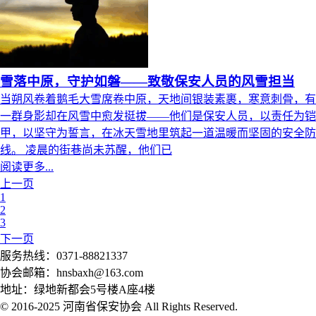
雪落中原，守护如磐——致敬保安人员的风雪担当
当朔风卷着鹅毛大雪席卷中原，天地间银装素裹，寒意刺骨，有
一群身影却在风雪中愈发挺拔——他们是保安人员，以责任为铠
甲，以坚守为誓言，在冰天雪地里筑起一道温暖而坚固的安全防
线。 凌晨的街巷尚未苏醒，他们已
阅读更多...
上一页
1
2
3
下一页
服务热线：0371-88821337
协会邮箱：hnsbaxh@163.com
地址：绿地新都会5号楼A座4楼
© 2016-2025 河南省保安协会 All Rights Reserved.